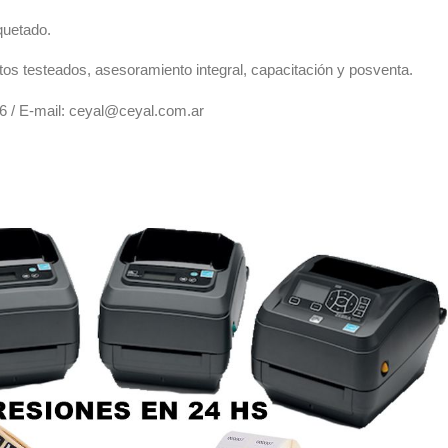
quetado.
tos testeados, asesoramiento integral, capacitación y posventa.
 / E-mail:
ceyal@ceyal.com.ar