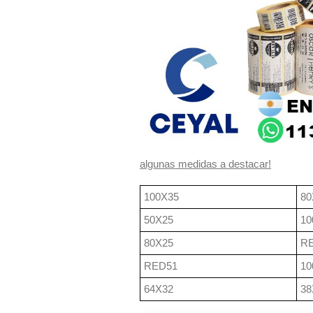
algunas medidas a destacar!
100X35
80
50X25
10
80X25
RE
RED51
10
64X32
38