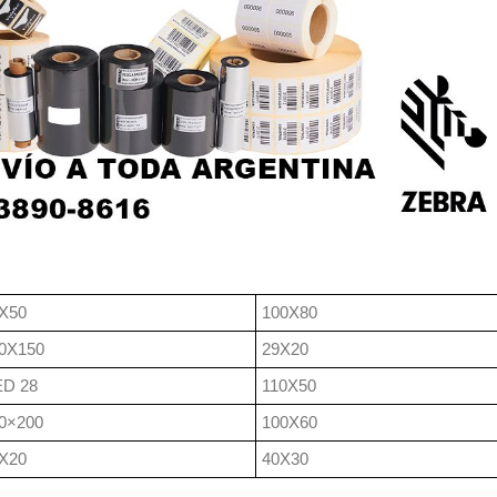
X50
100X80
0X150
29X20
D 28
110X50
0×200
100X60
X20
40X30