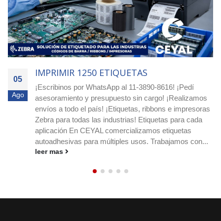
IMPRIMIR 4000 ETIQUETAS
05
Agilizá tus pocesos! Cotizá ya con nuestro equipo
Ago
mos
experto! Escribimos a nuestro whatsapp: 11-3890-8
soras
o a nuestro e-mail
ceyal@ceyal.com.ar
Etiquetas
da
adhesivas para imprimir que agilizan la identificación,
stock y los envíos en cualquier rubro. Conocé
n...
medidas, materiales y ribbons....
leer mas