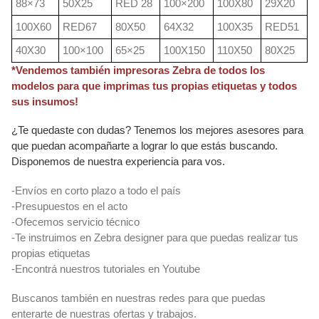
88×73
50X25
RED 28
100×200
100X80
29X20
100X60
RED67
80X50
64X32
100X35
RED51
40X30
100×100
65×25
100X150
110X50
80X25
*Vendemos también impresoras Zebra de todos los
modelos para que imprimas tus propias etiquetas y todos
sus insumos!
¿Te quedaste con dudas? Tenemos los mejores asesores para
que puedan acompañarte a lograr lo que estás buscando.
Disponemos de nuestra experiencia para vos.
-Envíos en corto plazo a todo el país
-Presupuestos en el acto
-Ofecemos servicio técnico
-Te instruimos en Zebra designer para que puedas realizar tus
propias etiquetas
-Encontrá nuestros tutoriales en Youtube
Buscanos también en nuestras redes para que puedas
enterarte de nuestras ofertas y trabajos.