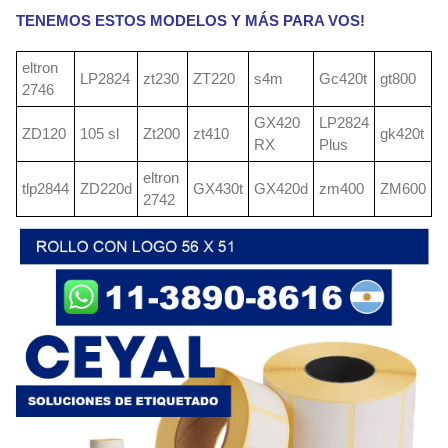
TENEMOS ESTOS MODELOS Y MÁS PARA VOS!
eltron
LP2824
zt230
ZT220
s4m
Gc420t
gt800
2746
GX420
LP2824
ZD120
105 sl
Zt200
zt410
gk420t
RX
Plus
eltron
tlp2844
ZD220d
GX430t
GX420d
zm400
ZM600
2742