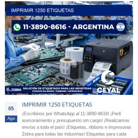
IMPRIMIR 4000 ETIQUETAS
05
Agilizá tus pocesos! Cotizá ya con nuestro equipo
Ago
experto! Escribimos a nuestro whatsapp: 11-3890-8616
o a nuestro e-mail
ceyal@ceyal.com.ar
Etiquetas
adhesivas para imprimir que agilizan la identificación, el