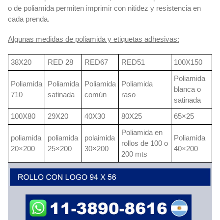
o de poliamida permiten imprimir con nitidez y resistencia en
cada prenda.
Algunas medidas de poliamida y etiquetas adhesivas:
38X20
RED 28
RED67
RED51
100X150
Poliamida
Poliamida
Poliamida
Poliamida
Poliamida
blanca o
710
satinada
común
raso
satinada
100X80
29X20
40X30
80X25
65×25
Poliamida en
poliamida
poliamida
polaimida
Poliamida
rollos de 100 o
20×200
25×200
30×200
40×200
200 mts