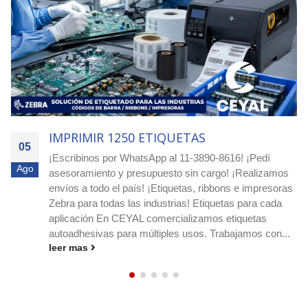
IMPRIMIR 4000 ETIQUETAS
05
Agilizá tus pocesos! Cotizá ya con nuestro equipo
Ago
experto! Escribimos a nuestro whatsapp: 11-3890-8616
o a nuestro e-mail
ceyal@ceyal.com.ar
Etiquetas
adhesivas para imprimir que agilizan la identificación, el
stock y los envíos en cualquier rubro. Conocé
medidas, materiales y ribbons....
leer mas