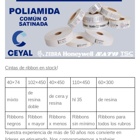
Cintas de ribbon en stock
!
40×74
102×450
40×450
110×450
60×300
de
de cera y
mixto
resina
hl 35
de resina
resina
doble
Ribbons
Ribbon
Ribbons
Ribbons
Ribbons para
negros
x mayor
x menos
sin mínimo
todos los rubros
Nuestra experiencia de más de 50 años nos convierte en
líderes en etiquetado. Nos comprometemos a trabajar