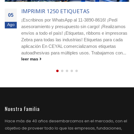
IMPRIMIR 4000 ETIQUETAS
05
Agilizá tus pocesos! Cotizá ya con nuestro equipo
Ago
experto! Escribimos a nuestro whatsapp: 11-3890-8616
o a nuestro e-mail
ceyal@ceyal.com.ar
Etiquetas
adhesivas para imprimir que agilizan la identificación, el
stock y los envíos en cualquier rubro. Conocé
medidas, materiales y ribbons....
leer mas
Nuestra Familia
Hace más de 40 años desembarcamos en el mercado, con el
objetivo de proveer todo lo que las empresas, fundaciones,