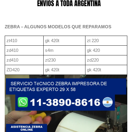
ZEBRA – ALGUNOS MODELOS QUE REPARAMOS
zt410
gk 420t
zt 220
zd410
s4m
gk 420
zd410
zt230
zd220
ZD420
gk 420t
gk 420t