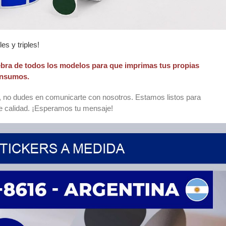
s y triples!
ra de todos los modelos para que imprimas tus propias
insumos.
s, no dudes en comunicarte con nosotros. Estamos listos para
de calidad. ¡Esperamos tu mensaje!