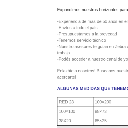
Expandimos nuestros horizontes para 
-Experiencia de más de 50 años en el
-Envíos a todo el país
-Presupuestamos a la brevedad
-Tenemos servicio técnico
-Nuestro asesores te guían en Zebra d
trabajo
-Podés acceder a nuestro canal de yo
Enlazáte a nosotros! Buscanos nuestr
acercarte!
ALGUNAS MEDIDAS QUE TENEM
RED 28
100×200
100×100
88×73
38X20
65×25